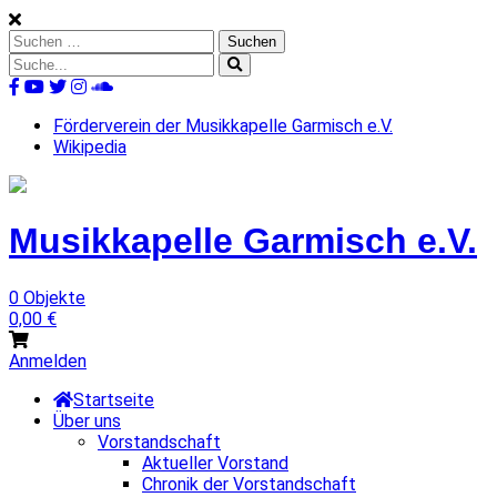
Skip
to
Suchen
content
nach:
Suche
nach:
%s
Förderverein der Musikkapelle Garmisch e.V.
Wikipedia
Musikkapelle
Garmisch
e.V.
0 Objekte
0,00
€
Anmelden
Startseite
Über uns
Vorstandschaft
Aktueller Vorstand
Chronik der Vorstandschaft