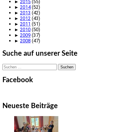
►
2015
(55)
►
2014
(52)
►
2013
(42)
►
2012
(43)
►
2011
(51)
►
2010
(50)
►
2009
(37)
►
2008
(47)
Suche auf unserer Seite
Suchen
nach:
Facebook
Neueste Beiträge