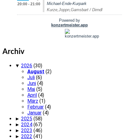
Archiv
▼
2026
(30)
August
(2)
Juli
(6)
Juni
(4)
Mai
(5)
April
(4)
März
(1)
Februar
(4)
Januar
(4)
►
2025
(58)
►
2024
(67)
►
2023
(46)
►
2022
(41)