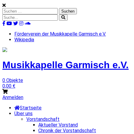
Skip
to
Suchen
content
nach:
Suche
nach:
%s
Förderverein der Musikkapelle Garmisch e.V.
Wikipedia
Musikkapelle
Garmisch
e.V.
0 Objekte
0,00
€
Anmelden
Startseite
Über uns
Vorstandschaft
Aktueller Vorstand
Chronik der Vorstandschaft