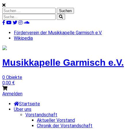
Skip
to
Suchen
content
nach:
Suche
nach:
%s
Förderverein der Musikkapelle Garmisch e.V.
Wikipedia
Musikkapelle
Garmisch
e.V.
0 Objekte
0,00
€
Anmelden
Startseite
Über uns
Vorstandschaft
Aktueller Vorstand
Chronik der Vorstandschaft