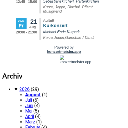
Archiv
▼
2026
(29)
August
(1)
Juli
(6)
Juni
(4)
Mai
(5)
April
(4)
März
(1)
Februar
(4)