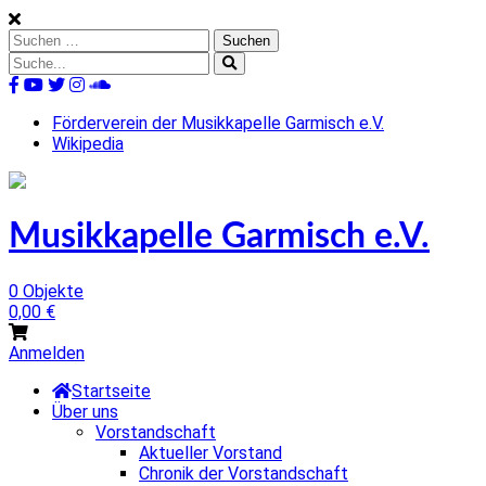
Skip
to
Suchen
content
nach:
Suche
nach:
%s
Förderverein der Musikkapelle Garmisch e.V.
Wikipedia
Musikkapelle Garmisch e.V.
0 Objekte
0,00
€
Anmelden
Startseite
Über uns
Vorstandschaft
Aktueller Vorstand
Chronik der Vorstandschaft