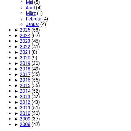
Mai
(5)
April
(4)
März
(1)
Februar
(4)
Januar
(4)
►
2025
(58)
►
2024
(67)
►
2023
(46)
►
2022
(41)
►
2021
(8)
►
2020
(9)
►
2019
(30)
►
2018
(49)
►
2017
(55)
►
2016
(55)
►
2015
(55)
►
2014
(52)
►
2013
(42)
►
2012
(43)
►
2011
(51)
►
2010
(50)
►
2009
(37)
►
2008
(47)