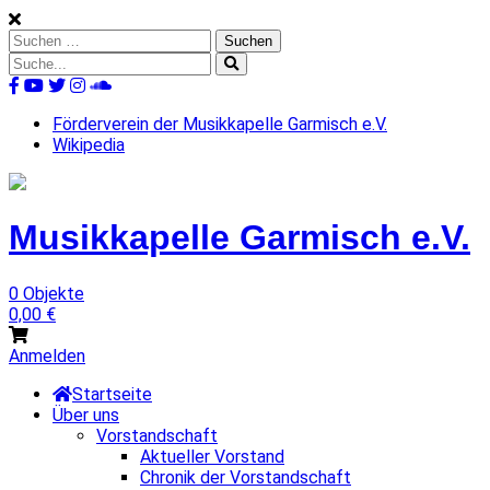
Skip
to
Suchen
content
nach:
Suche
nach:
%s
Förderverein der Musikkapelle Garmisch e.V.
Wikipedia
Musikkapelle
Garmisch
e.V.
0 Objekte
0,00
€
Anmelden
Startseite
Über uns
Vorstandschaft
Aktueller Vorstand
Chronik der Vorstandschaft