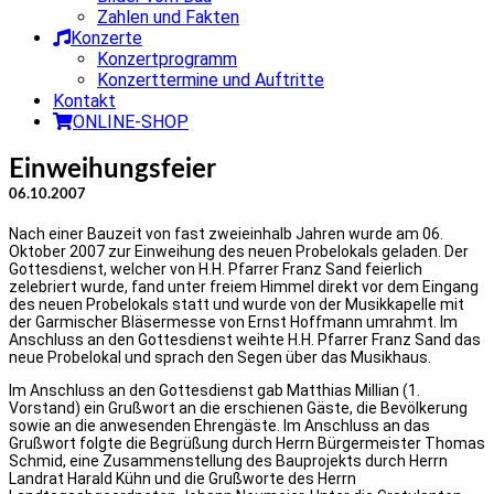
Zahlen und Fakten
Konzerte
Konzertprogramm
Konzerttermine und Auftritte
Kontakt
ONLINE-SHOP
Einweihungsfeier
06.10.2007
Nach einer Bauzeit von fast zweieinhalb Jahren wurde am 06.
Oktober 2007 zur Einweihung des neuen Probelokals geladen. Der
Gottesdienst, welcher von H.H. Pfarrer Franz Sand feierlich
zelebriert wurde, fand unter freiem Himmel direkt vor dem Eingang
des neuen Probelokals statt und wurde von der Musikkapelle mit
der Garmischer Bläsermesse von Ernst Hoffmann umrahmt. Im
Anschluss an den Gottesdienst weihte H.H. Pfarrer Franz Sand das
neue Probelokal und sprach den Segen über das Musikhaus.
Im Anschluss an den Gottesdienst gab Matthias Millian (1.
Vorstand) ein Grußwort an die erschienen Gäste, die Bevölkerung
sowie an die anwesenden Ehrengäste. Im Anschluss an das
Grußwort folgte die Begrüßung durch Herrn Bürgermeister Thomas
Schmid, eine Zusammenstellung des Bauprojekts durch Herrn
Landrat Harald Kühn und die Grußworte des Herrn