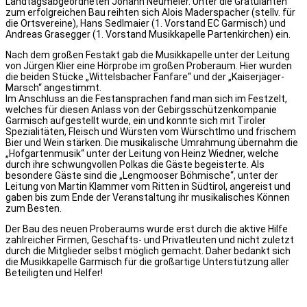
Landtagsabgeordneten Johann Neumeier. Unter die Gratulanten
zum erfolgreichen Bau reihten sich Alois Maderspacher (stellv. für
die Ortsvereine), Hans Sedlmaier (1. Vorstand EC Garmisch) und
Andreas Grasegger (1. Vorstand Musikkapelle Partenkirchen) ein.
Nach dem großen Festakt gab die Musikkapelle unter der Leitung
von Jürgen Klier eine Hörprobe im großen Proberaum. Hier wurden
die beiden Stücke „Wittelsbacher Fanfare“ und der „Kaiserjäger-
Marsch“ angestimmt.
Im Anschluss an die Festansprachen fand man sich im Festzelt,
welches für diesen Anlass von der Gebirgsschützenkompanie
Garmisch aufgestellt wurde, ein und konnte sich mit Tiroler
Spezialitäten, Fleisch und Würsten vom Würschtlmo und frischem
Bier und Wein stärken. Die musikalische Umrahmung übernahm die
„Hofgartenmusik“ unter der Leitung von Heinz Wiedner, welche
durch ihre schwungvollen Polkas die Gäste begeisterte. Als
besondere Gäste sind die „Lengmooser Böhmische“, unter der
Leitung von Martin Klammer vom Ritten in Südtirol, angereist und
gaben bis zum Ende der Veranstaltung ihr musikalisches Können
zum Besten.
Der Bau des neuen Proberaums wurde erst durch die aktive Hilfe
zahlreicher Firmen, Geschäfts- und Privatleuten und nicht zuletzt
durch die Mitglieder selbst möglich gemacht. Daher bedankt sich
die Musikkapelle Garmisch für die großartige Unterstützung aller
Beteiligten und Helfer!