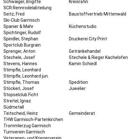
Schwaiger, Brigitte
Kreisrätin
SCR Rennrodelabteilung
Seitz, Fred
Baustoffvertrieb Mittenwald
Ski-Club Garmisch
Spanier & Mahr
Küchenstudio
Spichtinger, Rudolf
Spindler, Stephan
Druckerei City Print
Sportclub Burgrain
Sprenger, Anton
Getränkehandel
Stechele, Josef
Stechele & Rieger Kachelofen
Stevens, Hannes
Kamin Schiedl
Stimpfle, Leonhard
Stimpfle, Leonhard jun.
Stimpfle, Thomas
Spedition
Stöckerl, Josef
Juwelier
Stopselclub Ficht
Streitel, Ignaz
Südmetall
Teitscheid, Heinz
Gemeinderat
THW Garmisch-Partenkirchen
Trommlerzug Garmisch
Turnverein Garmisch
Veteranen- und Kriegerverein