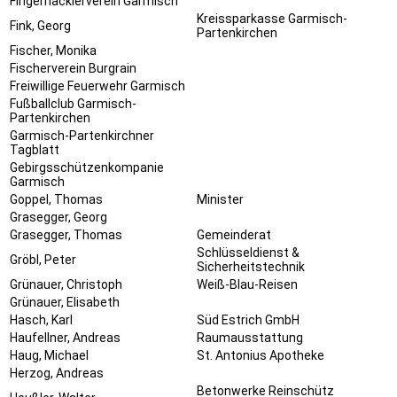
Fingerhacklerverein Garmisch
Kreissparkasse Garmisch-
Fink, Georg
Partenkirchen
Fischer, Monika
Fischerverein Burgrain
Freiwillige Feuerwehr Garmisch
Fußballclub Garmisch-
Partenkirchen
Garmisch-Partenkirchner
Tagblatt
Gebirgsschützenkompanie
Garmisch
Goppel, Thomas
Minister
Grasegger, Georg
Grasegger, Thomas
Gemeinderat
Schlüsseldienst &
Gröbl, Peter
Sicherheitstechnik
Grünauer, Christoph
Weiß-Blau-Reisen
Grünauer, Elisabeth
Hasch, Karl
Süd Estrich GmbH
Haufellner, Andreas
Raumausstattung
Haug, Michael
St. Antonius Apotheke
Herzog, Andreas
Betonwerke Reinschütz