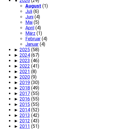
▼
2026
(29)
August
(1)
Juli
(6)
Juni
(4)
Mai
(5)
April
(4)
März
(1)
Februar
(4)
Januar
(4)
►
2025
(58)
►
2024
(67)
►
2023
(46)
►
2022
(41)
►
2021
(8)
►
2020
(9)
►
2019
(30)
►
2018
(49)
►
2017
(55)
►
2016
(55)
►
2015
(55)
►
2014
(52)
►
2013
(42)
►
2012
(43)
►
2011
(51)