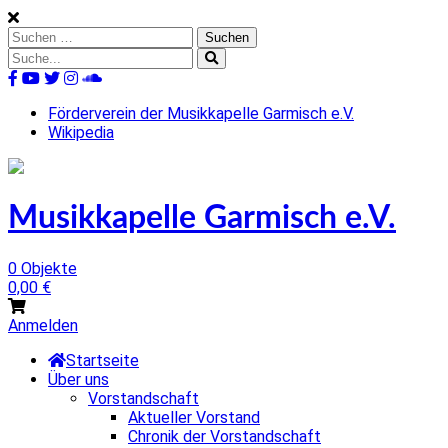
Skip
to
Suchen
content
nach:
Suche
nach:
%s
Förderverein der Musikkapelle Garmisch e.V.
Wikipedia
Musikkapelle Garmisch e.V.
0 Objekte
0,00
€
Anmelden
Startseite
Über uns
Vorstandschaft
Aktueller Vorstand
Chronik der Vorstandschaft