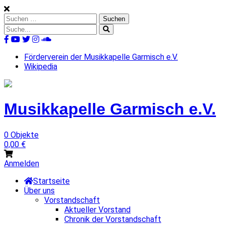
Skip
to
Suchen
content
nach:
Suche
nach:
%s
Förderverein der Musikkapelle Garmisch e.V.
Wikipedia
Musikkapelle
Garmisch
e.V.
0 Objekte
0,00
€
Anmelden
Startseite
Über uns
Vorstandschaft
Aktueller Vorstand
Chronik der Vorstandschaft