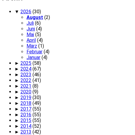
▼
2026
(30)
August
(2)
Juli
(6)
Juni
(4)
Mai
(5)
April
(4)
März
(1)
Februar
(4)
Januar
(4)
►
2025
(58)
►
2024
(67)
►
2023
(46)
►
2022
(41)
►
2021
(8)
►
2020
(9)
►
2019
(30)
►
2018
(49)
►
2017
(55)
►
2016
(55)
►
2015
(55)
►
2014
(52)
►
2013
(42)