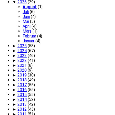
▼
2026
(29)
August
(1)
Juli
(6)
Juni
(4)
Mai
(5)
April
(4)
März
(1)
Februar
(4)
Januar
(4)
►
2025
(58)
►
2024
(67)
►
2023
(46)
►
2022
(41)
►
2021
(8)
►
2020
(9)
►
2019
(30)
►
2018
(49)
►
2017
(55)
►
2016
(55)
►
2015
(55)
►
2014
(52)
►
2013
(42)
►
2012
(43)
►
2011
(51)