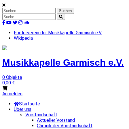
Skip
to
Suchen
content
nach:
Suche
nach:
%s
Förderverein der Musikkapelle Garmisch e.V.
Wikipedia
Musikkapelle
Garmisch
e.V.
0 Objekte
0,00
€
Anmelden
Startseite
Über uns
Vorstandschaft
Aktueller Vorstand
Chronik der Vorstandschaft