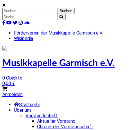
Skip
to
Suchen
content
nach:
Suche
nach:
%s
Förderverein der Musikkapelle Garmisch e.V.
Wikipedia
Musikkapelle Garmisch e.V.
0 Objekte
0,00
€
Anmelden
Startseite
Über uns
Vorstandschaft
Aktueller Vorstand
Chronik der Vorstandschaft