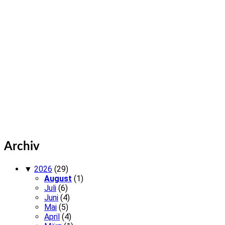
Archiv
▼
2026
(29)
August
(1)
Juli
(6)
Juni
(4)
Mai
(5)
April
(4)