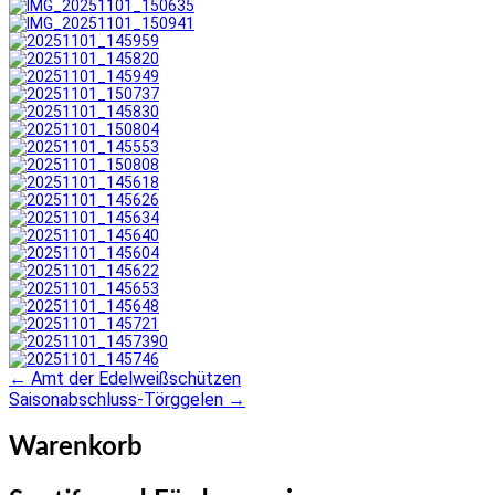
←
Amt der Edelweißschützen
Post
Saisonabschluss-Törggelen
→
navigation
Warenkorb