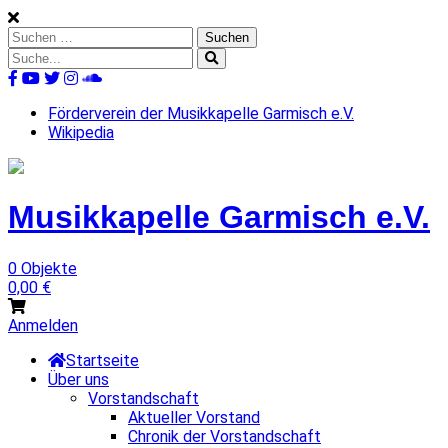
Skip
to
Suchen
content
nach:
Suche
nach:
%s
Förderverein der Musikkapelle Garmisch e.V.
Wikipedia
Musikkapelle
Garmisch
e.V.
0 Objekte
0,00
€
Anmelden
Startseite
Über uns
Vorstandschaft
Aktueller Vorstand
Chronik der Vorstandschaft