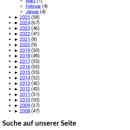
März
(1)
Februar
(4)
Januar
(4)
►
2025
(58)
►
2024
(67)
►
2023
(46)
►
2022
(41)
►
2021
(8)
►
2020
(9)
►
2019
(30)
►
2018
(49)
►
2017
(55)
►
2016
(55)
►
2015
(55)
►
2014
(52)
►
2013
(42)
►
2012
(43)
►
2011
(51)
►
2010
(50)
►
2009
(37)
►
2008
(47)
Suche auf unserer Seite