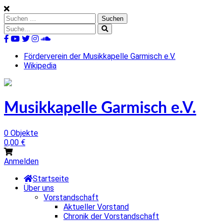
Skip
to
Suchen
content
nach:
Suche
nach:
%s
Förderverein der Musikkapelle Garmisch e.V.
Wikipedia
Musikkapelle Garmisch e.V.
0 Objekte
0,00
€
Anmelden
Startseite
Über uns
Vorstandschaft
Aktueller Vorstand
Chronik der Vorstandschaft