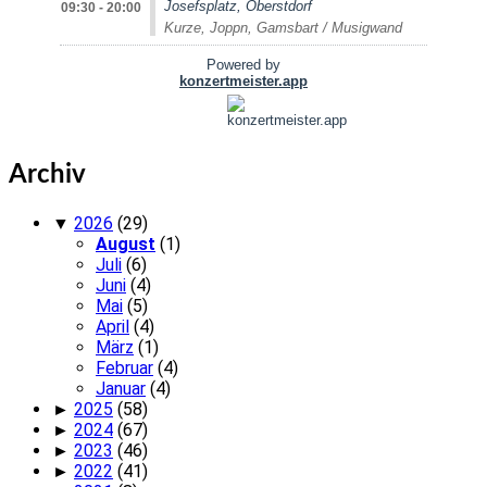
Archiv
▼
2026
(29)
August
(1)
Juli
(6)
Juni
(4)
Mai
(5)
April
(4)
März
(1)
Februar
(4)
Januar
(4)
►
2025
(58)
►
2024
(67)
►
2023
(46)
►
2022
(41)