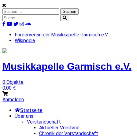
Skip
to
Suchen
content
nach:
Suche
nach:
%s
Förderverein der Musikkapelle Garmisch e.V.
Wikipedia
Musikkapelle
Garmisch
e.V.
0 Objekte
0,00
€
Anmelden
Startseite
Über uns
Vorstandschaft
Aktueller Vorstand
Chronik der Vorstandschaft