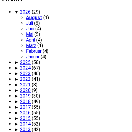
▼
2026
(29)
August
(1)
Juli
(6)
Juni
(4)
Mai
(5)
April
(4)
März
(1)
Februar
(4)
Januar
(4)
►
2025
(58)
►
2024
(67)
►
2023
(46)
►
2022
(41)
►
2021
(8)
►
2020
(9)
►
2019
(30)
►
2018
(49)
►
2017
(55)
►
2016
(55)
►
2015
(55)
►
2014
(52)
►
2013
(42)