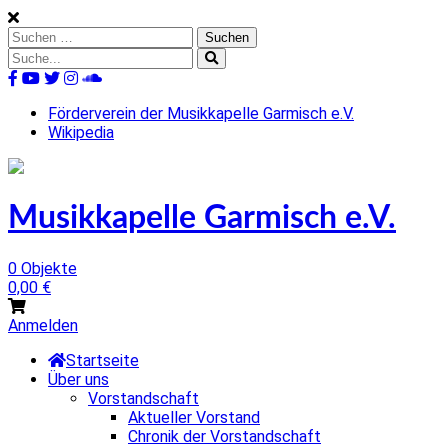
Skip
to
Suchen
content
nach:
Suche
nach:
%s
Förderverein der Musikkapelle Garmisch e.V.
Wikipedia
Musikkapelle Garmisch e.V.
0 Objekte
0,00
€
Anmelden
Startseite
Über uns
Vorstandschaft
Aktueller Vorstand
Chronik der Vorstandschaft