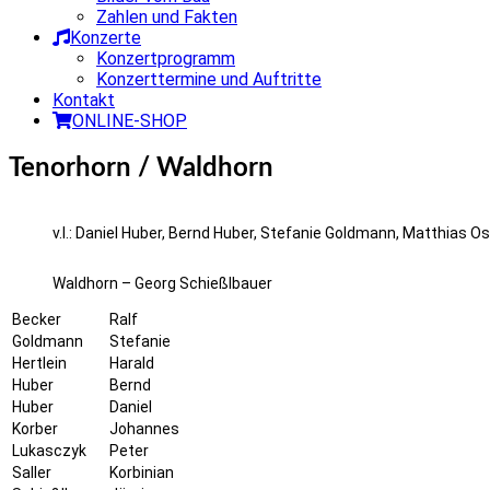
Zahlen und Fakten
Konzerte
Konzertprogramm
Konzerttermine und Auftritte
Kontakt
ONLINE-SHOP
Tenorhorn / Waldhorn
v.l.: Daniel Huber, Bernd Huber, Stefanie Goldmann, Matthias Ost
Waldhorn – Georg Schießlbauer
Becker
Ralf
Goldmann
Stefanie
Hertlein
Harald
Huber
Bernd
Huber
Daniel
Korber
Johannes
Lukasczyk
Peter
Saller
Korbinian