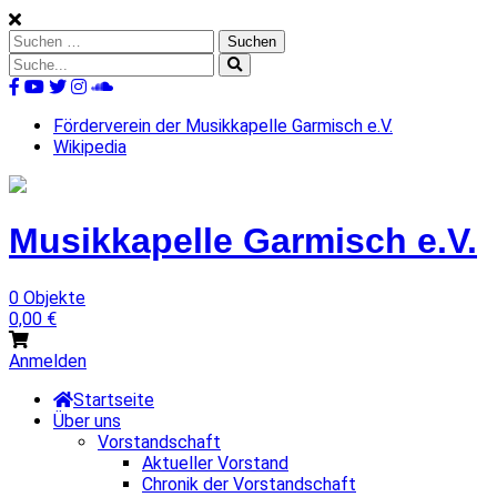
Skip
to
Suchen
content
nach:
Suche
nach:
%s
Förderverein der Musikkapelle Garmisch e.V.
Wikipedia
Musikkapelle
Garmisch
e.V.
0 Objekte
0,00
€
Anmelden
Startseite
Über uns
Vorstandschaft
Aktueller Vorstand
Chronik der Vorstandschaft