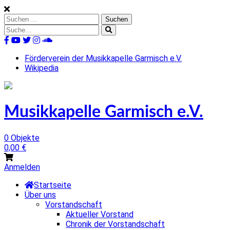
Skip
to
Suchen
content
nach:
Suche
nach:
%s
Förderverein der Musikkapelle Garmisch e.V.
Wikipedia
Musikkapelle Garmisch e.V.
0 Objekte
0,00
€
Anmelden
Startseite
Über uns
Vorstandschaft
Aktueller Vorstand
Chronik der Vorstandschaft