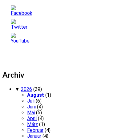
Archiv
▼
2026
(29)
August
(1)
Juli
(6)
Juni
(4)
Mai
(5)
April
(4)
März
(1)
Februar
(4)
Januar
(4)