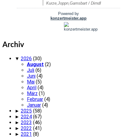
Archiv
▼
2026
(30)
August
(2)
Juli
(6)
Juni
(4)
Mai
(5)
April
(4)
März
(1)
Februar
(4)
Januar
(4)
►
2025
(58)
►
2024
(67)
►
2023
(46)
►
2022
(41)
►
2021
(8)