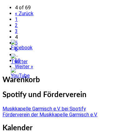
4 of 69
« Zurück
1
2
3
4
5
6
…
69
Weiter »
Warenkorb
Spotify und Förderverein
Musikkapelle Garmisch e.V. bei Spotify
Förderverein der Musikkapelle Garmisch e.V.
Kalender