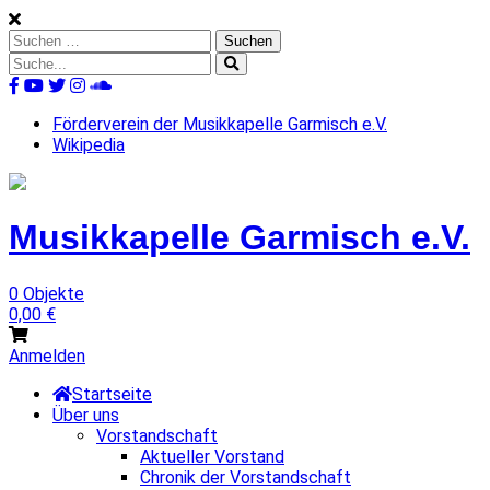
Skip
to
Suchen
content
nach:
Suche
nach:
%s
Förderverein der Musikkapelle Garmisch e.V.
Wikipedia
Musikkapelle
Garmisch
e.V.
0 Objekte
0,00
€
Anmelden
Startseite
Über uns
Vorstandschaft
Aktueller Vorstand
Chronik der Vorstandschaft