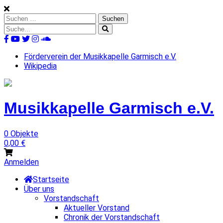
Skip
to
Suchen
content
nach:
Suche
nach:
%s
Förderverein der Musikkapelle Garmisch e.V.
Wikipedia
Musikkapelle
Garmisch
e.V.
0 Objekte
0,00
€
Anmelden
Startseite
Über uns
Vorstandschaft
Aktueller Vorstand
Chronik der Vorstandschaft