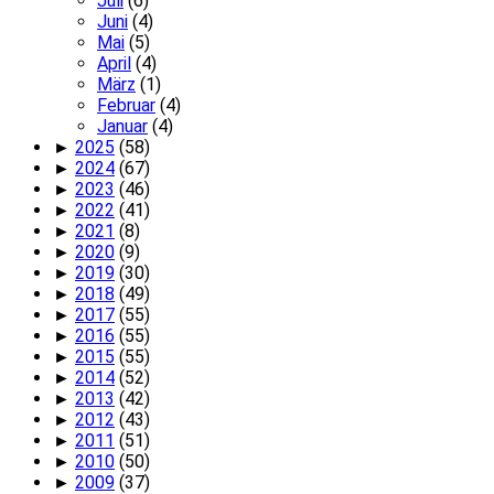
Juli
(6)
Juni
(4)
Mai
(5)
April
(4)
März
(1)
Februar
(4)
Januar
(4)
►
2025
(58)
►
2024
(67)
►
2023
(46)
►
2022
(41)
►
2021
(8)
►
2020
(9)
►
2019
(30)
►
2018
(49)
►
2017
(55)
►
2016
(55)
►
2015
(55)
►
2014
(52)
►
2013
(42)
►
2012
(43)
►
2011
(51)
►
2010
(50)
►
2009
(37)