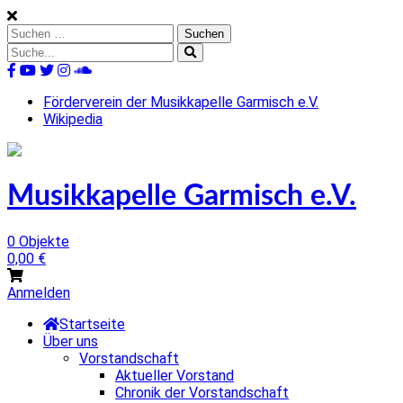
Skip
to
Suchen
content
nach:
Suche
nach:
%s
Förderverein der Musikkapelle Garmisch e.V.
Wikipedia
Musikkapelle Garmisch e.V.
0 Objekte
0,00
€
Anmelden
Startseite
Über uns
Vorstandschaft
Aktueller Vorstand
Chronik der Vorstandschaft