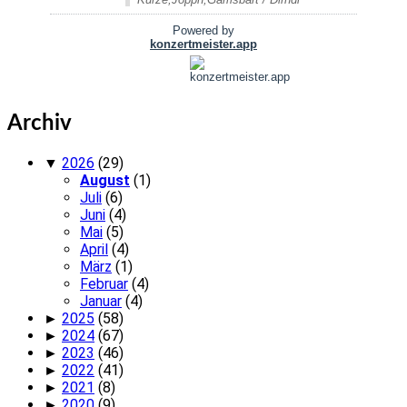
Archiv
▼
2026
(29)
August
(1)
Juli
(6)
Juni
(4)
Mai
(5)
April
(4)
März
(1)
Februar
(4)
Januar
(4)
►
2025
(58)
►
2024
(67)
►
2023
(46)
►
2022
(41)
►
2021
(8)
►
2020
(9)