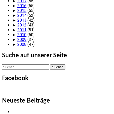
►
2017
(55)
►
2016
(55)
►
2015
(55)
►
2014
(52)
►
2013
(42)
►
2012
(43)
►
2011
(51)
►
2010
(50)
►
2009
(37)
►
2008
(47)
Suche auf unserer Seite
Suchen
nach:
Facebook
Neueste Beiträge