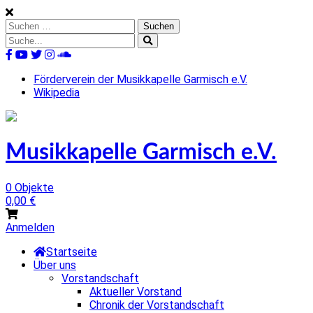
Skip
to
Suchen
content
nach:
Suche
nach:
%s
Förderverein der Musikkapelle Garmisch e.V.
Wikipedia
Musikkapelle Garmisch e.V.
0 Objekte
0,00
€
Anmelden
Startseite
Über uns
Vorstandschaft
Aktueller Vorstand
Chronik der Vorstandschaft