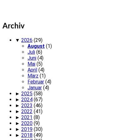
Archiv
▼
2026
(29)
August
(1)
Juli
(6)
Juni
(4)
Mai
(5)
April
(4)
März
(1)
Februar
(4)
Januar
(4)
►
2025
(58)
►
2024
(67)
►
2023
(46)
►
2022
(41)
►
2021
(8)
►
2020
(9)
►
2019
(30)
►
2018
(49)