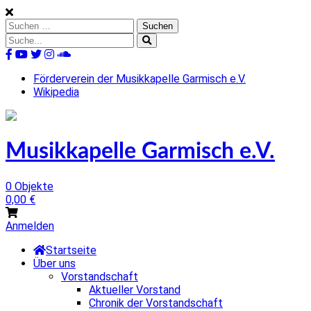
Skip
to
Suchen
content
nach:
Suche
nach:
%s
Förderverein der Musikkapelle Garmisch e.V.
Wikipedia
Musikkapelle Garmisch e.V.
0 Objekte
0,00
€
Anmelden
Startseite
Über uns
Vorstandschaft
Aktueller Vorstand
Chronik der Vorstandschaft