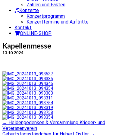
Zahlen und Fakten
Konzerte
Konzertprogramm
Konzerttermine und Auftritte
Kontakt
ONLINE-SHOP
Kapellenmesse
13.10.2024
←
Heldengedenken & Versammlung Krieger- und
Post
Veteranenverein
navigation
Geburtstagsständchen für Hubert Ostler
→