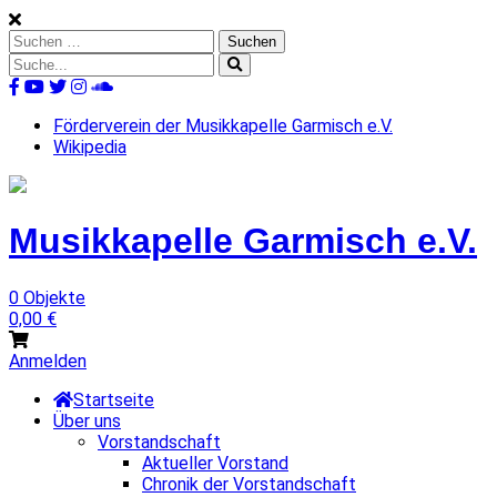
Skip
to
Suchen
content
nach:
Suche
nach:
%s
Förderverein der Musikkapelle Garmisch e.V.
Wikipedia
Musikkapelle
Garmisch
e.V.
0 Objekte
0,00
€
Anmelden
Startseite
Über uns
Vorstandschaft
Aktueller Vorstand
Chronik der Vorstandschaft