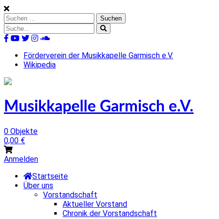
Skip
to
Suchen
content
nach:
Suche
nach:
%s
Förderverein der Musikkapelle Garmisch e.V.
Wikipedia
Musikkapelle Garmisch e.V.
0 Objekte
0,00
€
Anmelden
Startseite
Über uns
Vorstandschaft
Aktueller Vorstand
Chronik der Vorstandschaft