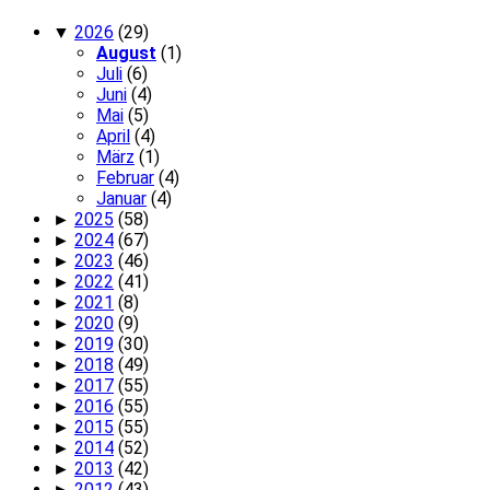
▼
2026
(29)
August
(1)
Juli
(6)
Juni
(4)
Mai
(5)
April
(4)
März
(1)
Februar
(4)
Januar
(4)
►
2025
(58)
►
2024
(67)
►
2023
(46)
►
2022
(41)
►
2021
(8)
►
2020
(9)
►
2019
(30)
►
2018
(49)
►
2017
(55)
►
2016
(55)
►
2015
(55)
►
2014
(52)
►
2013
(42)
►
2012
(43)