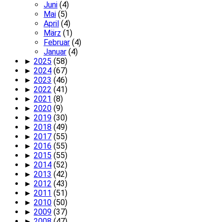
Juni
(4)
Mai
(5)
April
(4)
März
(1)
Februar
(4)
Januar
(4)
►
2025
(58)
►
2024
(67)
►
2023
(46)
►
2022
(41)
►
2021
(8)
►
2020
(9)
►
2019
(30)
►
2018
(49)
►
2017
(55)
►
2016
(55)
►
2015
(55)
►
2014
(52)
►
2013
(42)
►
2012
(43)
►
2011
(51)
►
2010
(50)
►
2009
(37)
►
2008
(47)