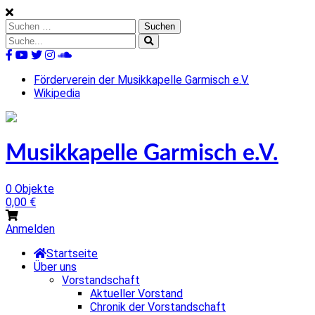
Skip
to
Suchen
content
nach:
Suche
nach:
%s
Förderverein der Musikkapelle Garmisch e.V.
Wikipedia
Musikkapelle Garmisch e.V.
0 Objekte
0,00
€
Anmelden
Startseite
Über uns
Vorstandschaft
Aktueller Vorstand
Chronik der Vorstandschaft