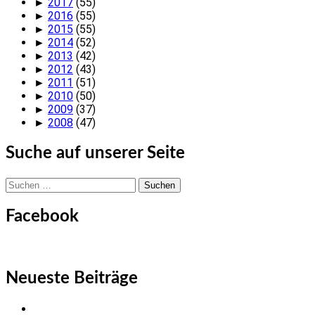
►
2017
(55)
►
2016
(55)
►
2015
(55)
►
2014
(52)
►
2013
(42)
►
2012
(43)
►
2011
(51)
►
2010
(50)
►
2009
(37)
►
2008
(47)
Suche auf unserer Seite
Suchen
nach:
Facebook
Neueste Beiträge