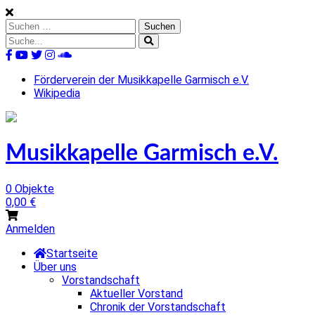
Skip
to
Suchen
content
nach:
Suche
nach:
%s
Förderverein der Musikkapelle Garmisch e.V.
Wikipedia
Musikkapelle Garmisch e.V.
0 Objekte
0,00
€
Anmelden
Startseite
Über uns
Vorstandschaft
Aktueller Vorstand
Chronik der Vorstandschaft