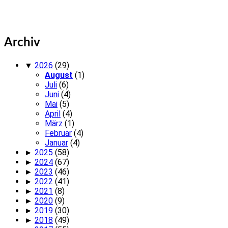
Archiv
▼
2026
(29)
August
(1)
Juli
(6)
Juni
(4)
Mai
(5)
April
(4)
März
(1)
Februar
(4)
Januar
(4)
►
2025
(58)
►
2024
(67)
►
2023
(46)
►
2022
(41)
►
2021
(8)
►
2020
(9)
►
2019
(30)
►
2018
(49)