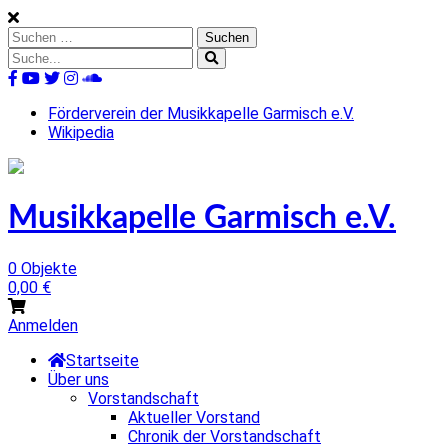
Skip
to
Suchen
content
nach:
Suche
nach:
%s
Förderverein der Musikkapelle Garmisch e.V.
Wikipedia
Musikkapelle Garmisch e.V.
0 Objekte
0,00
€
Anmelden
Startseite
Über uns
Vorstandschaft
Aktueller Vorstand
Chronik der Vorstandschaft