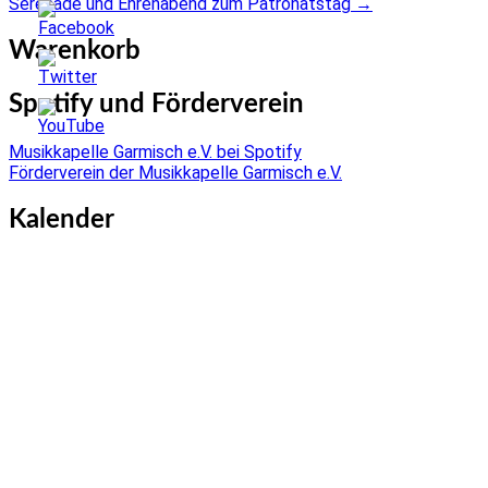
Serenade und Ehrenabend zum Patronatstag
→
navigation
Warenkorb
Spotify und Förderverein
Musikkapelle Garmisch e.V. bei Spotify
Förderverein der Musikkapelle Garmisch e.V.
Kalender