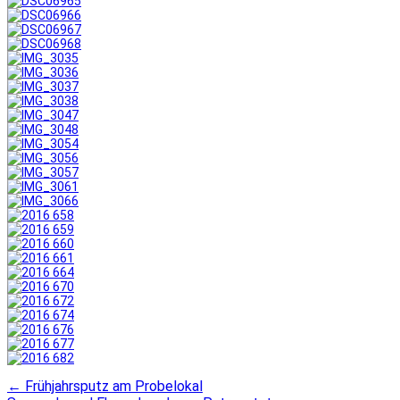
←
Frühjahrsputz am Probelokal
Post