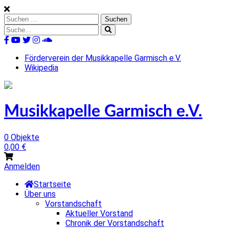
Skip
to
Suchen
content
nach:
Suche
nach:
%s
Förderverein der Musikkapelle Garmisch e.V.
Wikipedia
Musikkapelle Garmisch e.V.
0 Objekte
0,00
€
Anmelden
Startseite
Über uns
Vorstandschaft
Aktueller Vorstand
Chronik der Vorstandschaft