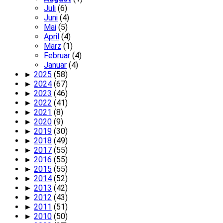
Juli
(6)
Juni
(4)
Mai
(5)
April
(4)
März
(1)
Februar
(4)
Januar
(4)
►
2025
(58)
►
2024
(67)
►
2023
(46)
►
2022
(41)
►
2021
(8)
►
2020
(9)
►
2019
(30)
►
2018
(49)
►
2017
(55)
►
2016
(55)
►
2015
(55)
►
2014
(52)
►
2013
(42)
►
2012
(43)
►
2011
(51)
►
2010
(50)