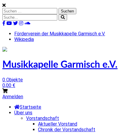
Skip
to
Suchen
content
nach:
Suche
nach:
%s
Förderverein der Musikkapelle Garmisch e.V.
Wikipedia
Musikkapelle Garmisch e.V.
0 Objekte
0,00
€
Anmelden
Startseite
Über uns
Vorstandschaft
Aktueller Vorstand
Chronik der Vorstandschaft