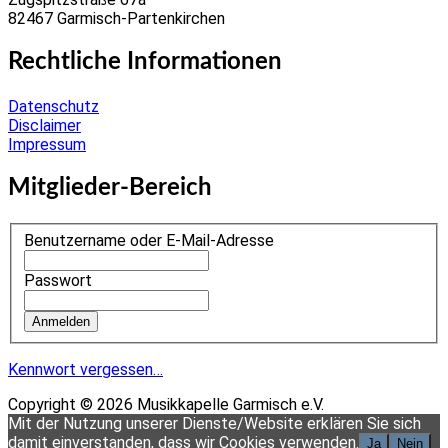
82467 Garmisch-Partenkirchen
Rechtliche Informationen
Datenschutz
Disclaimer
Impressum
Mitglieder-Bereich
Benutzername oder E-Mail-Adresse
Passwort
Kennwort vergessen…
Copyright © 2026 Musikkapelle Garmisch e.V.
Scroll
Mit der Nutzung unserer Dienste/Website erklären Sie sich
Up
damit einverstanden, dass wir Cookies verwenden.
Ja
Nein