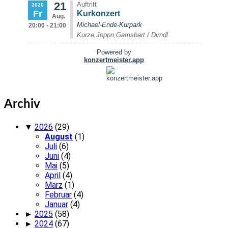
Archiv
▼
2026
(29)
August
(1)
Juli
(6)
Juni
(4)
Mai
(5)
April
(4)
März
(1)
Februar
(4)
Januar
(4)
►
2025
(58)
►
2024
(67)