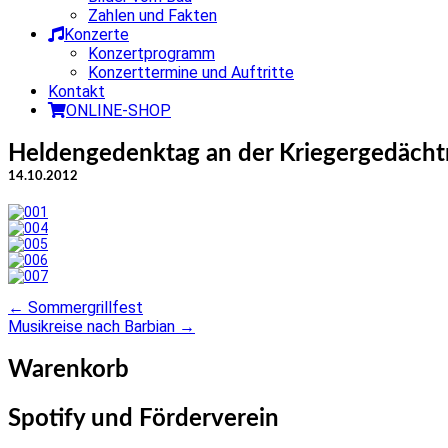
Zahlen und Fakten
Konzerte
Konzertprogramm
Konzerttermine und Auftritte
Kontakt
ONLINE-SHOP
Heldengedenktag an der Kriegergedächt
14.10.2012
←
Sommergrillfest
Post
Musikreise nach Barbian
→
navigation
Warenkorb
Spotify und Förderverein