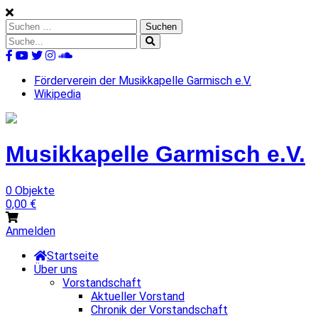
Skip
to
Suchen
content
nach:
Suche
nach:
%s
Förderverein der Musikkapelle Garmisch e.V.
Wikipedia
Musikkapelle
Garmisch
e.V.
0 Objekte
0,00
€
Anmelden
Startseite
Über uns
Vorstandschaft
Aktueller Vorstand
Chronik der Vorstandschaft