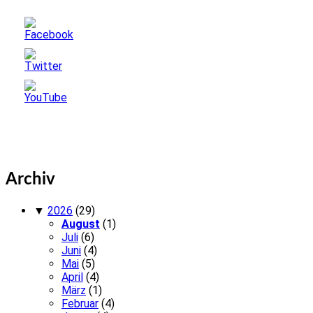
Archiv
▼
2026
(29)
August
(1)
Juli
(6)
Juni
(4)
Mai
(5)
April
(4)
März
(1)
Februar
(4)