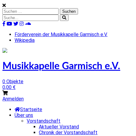
Skip
to
Suchen
content
nach:
Suche
nach:
%s
Förderverein der Musikkapelle Garmisch e.V.
Wikipedia
Musikkapelle Garmisch e.V.
0 Objekte
0,00
€
Anmelden
Startseite
Über uns
Vorstandschaft
Aktueller Vorstand
Chronik der Vorstandschaft