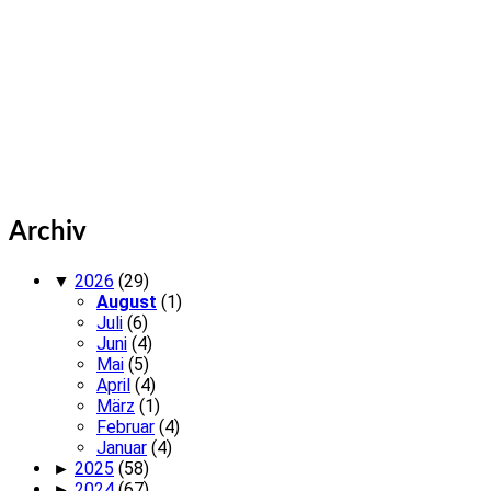
Archiv
▼
2026
(29)
August
(1)
Juli
(6)
Juni
(4)
Mai
(5)
April
(4)
März
(1)
Februar
(4)
Januar
(4)
►
2025
(58)
►
2024
(67)