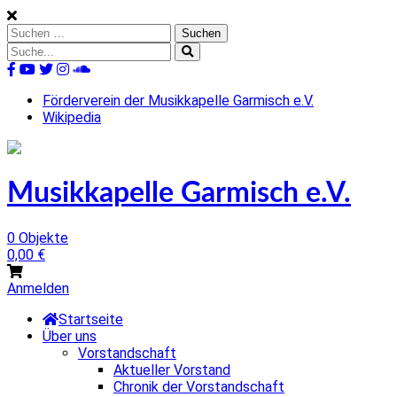
Skip
to
Suchen
content
nach:
Suche
nach:
%s
Förderverein der Musikkapelle Garmisch e.V.
Wikipedia
Musikkapelle Garmisch e.V.
0 Objekte
0,00
€
Anmelden
Startseite
Über uns
Vorstandschaft
Aktueller Vorstand
Chronik der Vorstandschaft