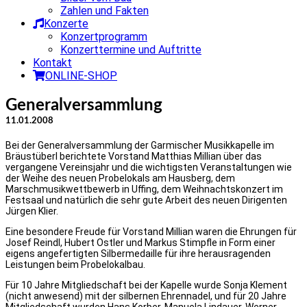
Zahlen und Fakten
Konzerte
Konzertprogramm
Konzerttermine und Auftritte
Kontakt
ONLINE-SHOP
Generalversammlung
11.01.2008
Bei der Generalversammlung der Garmischer Musikkapelle im
Bräustüberl berichtete Vorstand Matthias Millian über das
vergangene Vereinsjahr und die wichtigsten Veranstaltungen wie
der Weihe des neuen Probelokals am Hausberg, dem
Marschmusikwettbewerb in Uffing, dem Weihnachtskonzert im
Festsaal und natürlich die sehr gute Arbeit des neuen Dirigenten
Jürgen Klier.
Eine besondere Freude für Vorstand Millian waren die Ehrungen für
Josef Reindl, Hubert Ostler und Markus Stimpfle in Form einer
eigens angefertigten Silbermedaille für ihre herausragenden
Leistungen beim Probelokalbau.
Für 10 Jahre Mitgliedschaft bei der Kapelle wurde Sonja Klement
(nicht anwesend) mit der silbernen Ehrennadel, und für 20 Jahre
Mitgliedschaft wurden Hans Korber, Manuela Lindauer, Werner