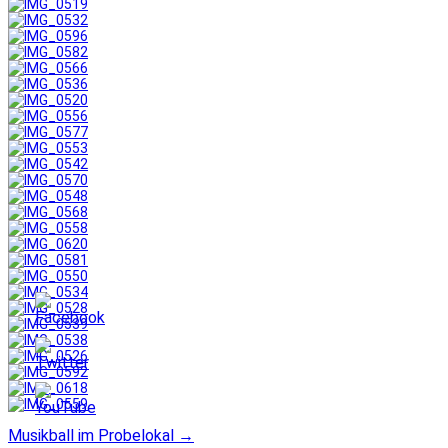
Musikball im Probelokal
→
Post