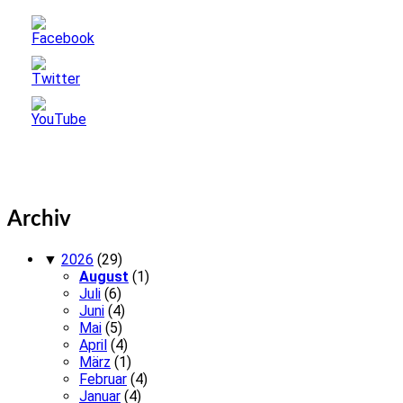
Archiv
▼
2026
(29)
August
(1)
Juli
(6)
Juni
(4)
Mai
(5)
April
(4)
März
(1)
Februar
(4)
Januar
(4)