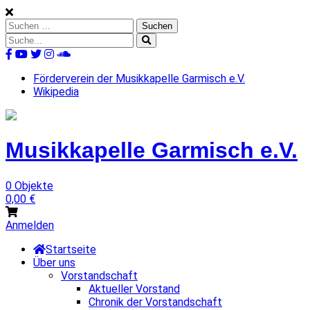
Skip
to
Suchen
content
nach:
Suche
nach:
%s
Förderverein der Musikkapelle Garmisch e.V.
Wikipedia
Musikkapelle
Garmisch
e.V.
0 Objekte
0,00
€
Anmelden
Startseite
Über uns
Vorstandschaft
Aktueller Vorstand
Chronik der Vorstandschaft