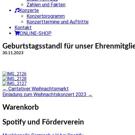
Zahlen und Fakten
Konzerte
Konzertprogramm
Konzerttermine und Auftritte
Kontakt
ONLINE-SHOP
Geburtstagsstandl für unser Ehrenmitgl
30.11.2023
←
Caritativer Weihnachtsmarkt
Post
Einladung zum Weihnachtskonzert 2023
→
navigation
Warenkorb
Spotify und Förderverein