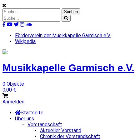
Skip
to
Suchen
content
nach:
Suche
nach:
%s
Förderverein der Musikkapelle Garmisch e.V.
Wikipedia
Musikkapelle
Garmisch
e.V.
0 Objekte
0,00
€
Anmelden
Startseite
Über uns
Vorstandschaft
Aktueller Vorstand
Chronik der Vorstandschaft