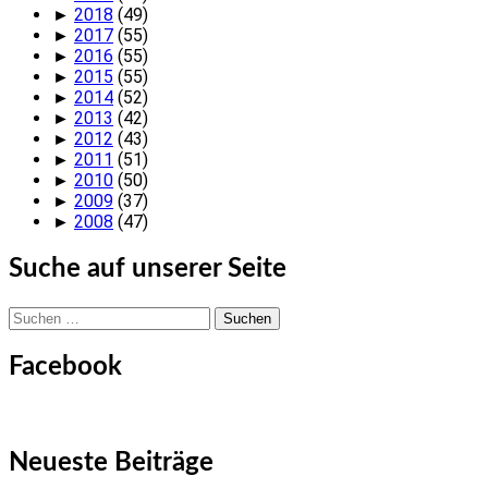
►
2018
(49)
►
2017
(55)
►
2016
(55)
►
2015
(55)
►
2014
(52)
►
2013
(42)
►
2012
(43)
►
2011
(51)
►
2010
(50)
►
2009
(37)
►
2008
(47)
Suche auf unserer Seite
Suchen
nach:
Facebook
Neueste Beiträge