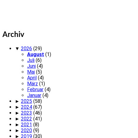
Archiv
▼
2026
(29)
August
(1)
Juli
(6)
Juni
(4)
Mai
(5)
April
(4)
März
(1)
Februar
(4)
Januar
(4)
►
2025
(58)
►
2024
(67)
►
2023
(46)
►
2022
(41)
►
2021
(8)
►
2020
(9)
►
2019
(30)