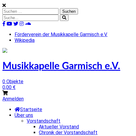
Skip
to
Suchen
content
nach:
Suche
nach:
%s
Förderverein der Musikkapelle Garmisch e.V.
Wikipedia
Musikkapelle Garmisch e.V.
0 Objekte
0,00
€
Anmelden
Startseite
Über uns
Vorstandschaft
Aktueller Vorstand
Chronik der Vorstandschaft