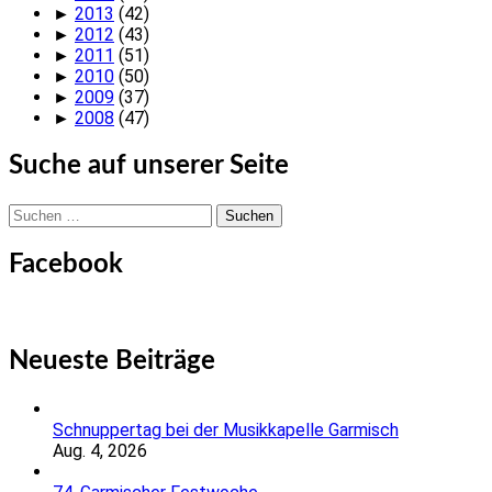
►
2013
(42)
►
2012
(43)
►
2011
(51)
►
2010
(50)
►
2009
(37)
►
2008
(47)
Suche auf unserer Seite
Suchen
nach:
Facebook
Neueste Beiträge
Schnuppertag bei der Musikkapelle Garmisch
Aug. 4, 2026