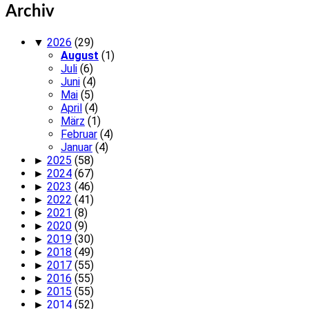
Archiv
▼
2026
(29)
August
(1)
Juli
(6)
Juni
(4)
Mai
(5)
April
(4)
März
(1)
Februar
(4)
Januar
(4)
►
2025
(58)
►
2024
(67)
►
2023
(46)
►
2022
(41)
►
2021
(8)
►
2020
(9)
►
2019
(30)
►
2018
(49)
►
2017
(55)
►
2016
(55)
►
2015
(55)
►
2014
(52)