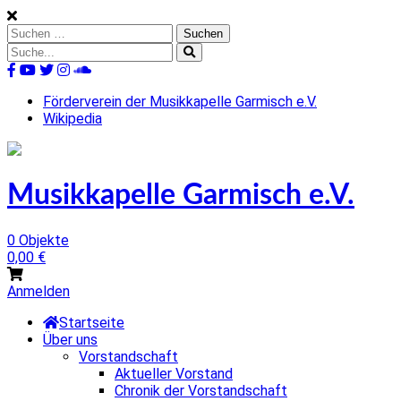
Skip
to
Suchen
content
nach:
Suche
nach:
%s
Förderverein der Musikkapelle Garmisch e.V.
Wikipedia
Musikkapelle Garmisch e.V.
0 Objekte
0,00
€
Anmelden
Startseite
Über uns
Vorstandschaft
Aktueller Vorstand
Chronik der Vorstandschaft