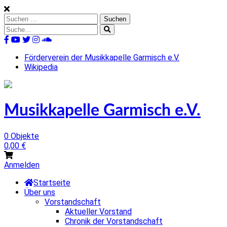
Skip
to
Suchen
content
nach:
Suche
nach:
%s
Förderverein der Musikkapelle Garmisch e.V.
Wikipedia
Musikkapelle Garmisch e.V.
0 Objekte
0,00
€
Anmelden
Startseite
Über uns
Vorstandschaft
Aktueller Vorstand
Chronik der Vorstandschaft