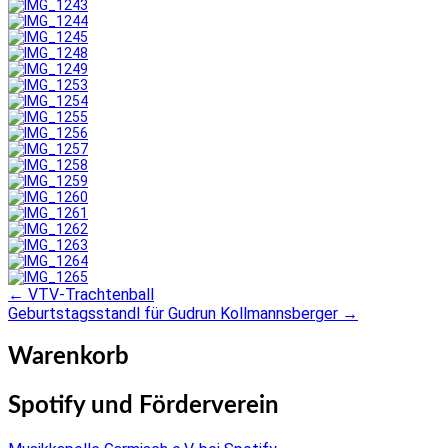
←
VTV-Trachtenball
Post
Geburtstagsstandl für Gudrun Kollmannsberger
→
navigation
Warenkorb
Spotify und Förderverein