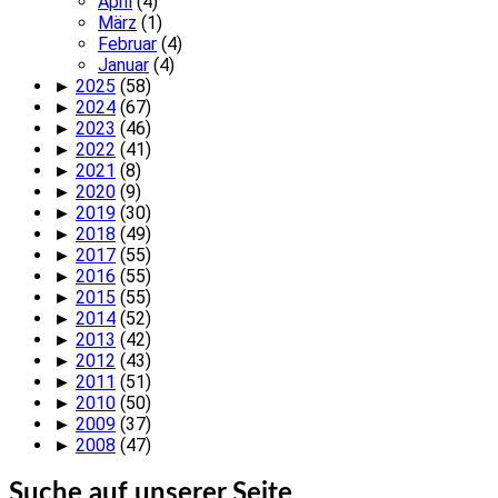
April
(4)
März
(1)
Februar
(4)
Januar
(4)
►
2025
(58)
►
2024
(67)
►
2023
(46)
►
2022
(41)
►
2021
(8)
►
2020
(9)
►
2019
(30)
►
2018
(49)
►
2017
(55)
►
2016
(55)
►
2015
(55)
►
2014
(52)
►
2013
(42)
►
2012
(43)
►
2011
(51)
►
2010
(50)
►
2009
(37)
►
2008
(47)
Suche auf unserer Seite