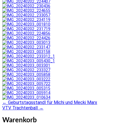
←
Geburtstagsstandl für Michi und Mecki Marx
Post
VTV Trachtenball
→
navigation
Warenkorb