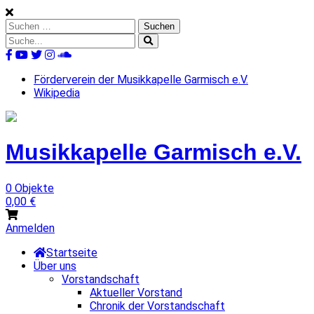
Skip
to
Suchen
content
nach:
Suche
nach:
%s
Förderverein der Musikkapelle Garmisch e.V.
Wikipedia
Musikkapelle
Garmisch
e.V.
0 Objekte
0,00
€
Anmelden
Startseite
Über uns
Vorstandschaft
Aktueller Vorstand
Chronik der Vorstandschaft