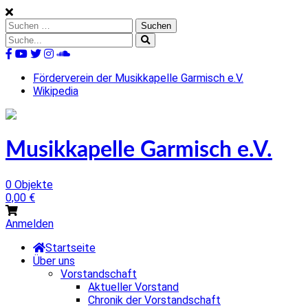
Skip
to
Suchen
content
nach:
Suche
nach:
%s
Förderverein der Musikkapelle Garmisch e.V.
Wikipedia
Musikkapelle Garmisch e.V.
0 Objekte
0,00
€
Anmelden
Startseite
Über uns
Vorstandschaft
Aktueller Vorstand
Chronik der Vorstandschaft