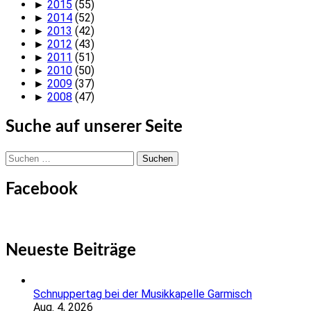
►
2015
(55)
►
2014
(52)
►
2013
(42)
►
2012
(43)
►
2011
(51)
►
2010
(50)
►
2009
(37)
►
2008
(47)
Suche auf unserer Seite
Suchen
nach:
Facebook
Neueste Beiträge
Schnuppertag bei der Musikkapelle Garmisch
Aug. 4, 2026