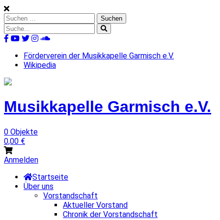
Skip
to
Suchen
content
nach:
Suche
nach:
%s
Förderverein der Musikkapelle Garmisch e.V.
Wikipedia
Musikkapelle
Garmisch
e.V.
0 Objekte
0,00
€
Anmelden
Startseite
Über uns
Vorstandschaft
Aktueller Vorstand
Chronik der Vorstandschaft