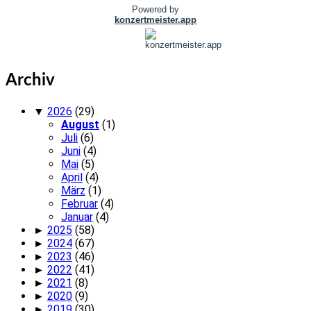
Archiv
▼
2026
(29)
August
(1)
Juli
(6)
Juni
(4)
Mai
(5)
April
(4)
März
(1)
Februar
(4)
Januar
(4)
►
2025
(58)
►
2024
(67)
►
2023
(46)
►
2022
(41)
►
2021
(8)
►
2020
(9)
►
2019
(30)