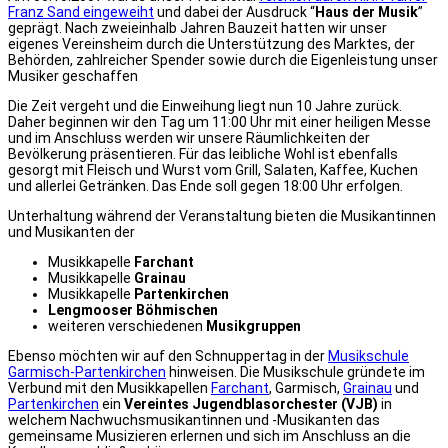
Franz Sand eingeweiht
und dabei der Ausdruck “
Haus der Musik
”
geprägt. Nach zweieinhalb Jahren Bauzeit hatten wir unser
eigenes Vereinsheim durch die Unterstützung des Marktes, der
Behörden, zahlreicher Spender sowie durch die Eigenleistung unser
Musiker geschaffen
Die Zeit vergeht und die Einweihung liegt nun 10 Jahre zurück.
Daher beginnen wir den Tag um 11:00 Uhr mit einer heiligen Messe
und im Anschluss werden wir unsere Räumlichkeiten der
Bevölkerung präsentieren. Für das leibliche Wohl ist ebenfalls
gesorgt mit Fleisch und Wurst vom Grill, Salaten, Kaffee, Kuchen
und allerlei Getränken. Das Ende soll gegen 18:00 Uhr erfolgen.
Unterhaltung während der Veranstaltung bieten die Musikantinnen
und Musikanten der
Musikkapelle
Farchant
Musikkapelle
Grainau
Musikkapelle
Partenkirchen
Lengmooser Böhmischen
weiteren verschiedenen
Musikgruppen
Ebenso möchten wir auf den Schnuppertag in der
Musikschule
Garmisch-Partenkirchen
hinweisen. Die Musikschule gründete im
Verbund mit den Musikkapellen
Farchant
, Garmisch,
Grainau
und
Partenkirchen
ein
Vereintes Jugendblasorchester (VJB)
in
welchem Nachwuchsmusikantinnen und -Musikanten das
gemeinsame Musizieren erlernen und sich im Anschluss an die