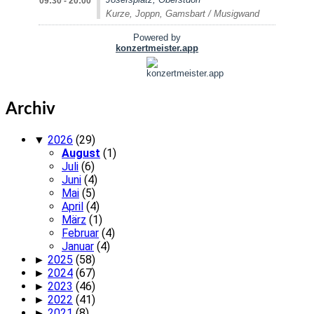
Archiv
▼
2026
(29)
August
(1)
Juli
(6)
Juni
(4)
Mai
(5)
April
(4)
März
(1)
Februar
(4)
Januar
(4)
►
2025
(58)
►
2024
(67)
►
2023
(46)
►
2022
(41)
►
2021
(8)