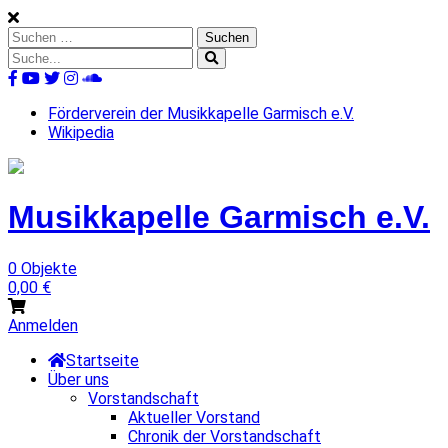
Skip
to
Suchen
content
nach:
Suche
nach:
%s
Förderverein der Musikkapelle Garmisch e.V.
Wikipedia
Musikkapelle
Garmisch
e.V.
0 Objekte
0,00
€
Anmelden
Startseite
Über uns
Vorstandschaft
Aktueller Vorstand
Chronik der Vorstandschaft